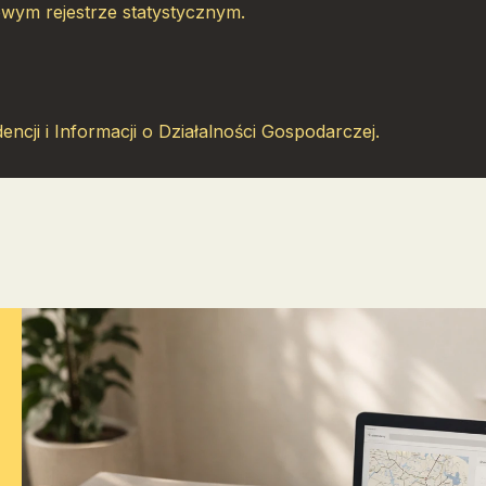
owym rejestrze statystycznym.
ncji i Informacji o Działalności Gospodarczej.