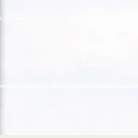
A GŁÓWNA
O NAS
OFERTA
PRACA
K
entów niezbędnych do rozpoczęcia i prowadzenia współ